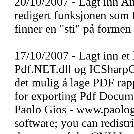
20/10/2007 - Lagt inn An
redigert funksjonen som f
finner en "sti" på formen
17/10/2007 - Lagt inn et li
Pdf.NET.dll og ICSharpC
det mulig å lage PDF rap
for exporting Pdf Docum
Paolo Gios - www.paologi
software; you can redistr